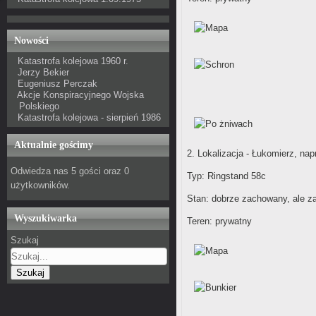
Nowości
Katastrofa kolejowa 1960 r.
Jerzy Bekier
Eugeniusz Perczak
Akcje Konspiracyjnego Wojska
Polskiego
Katastrofa kolejowa - sierpień 1986
Aktualnie gościmy
2. Lokalizacja - Łukomierz, nap
Odwiedza nas 5 gości oraz 0
Typ: Ringstand 58c
użytkowników.
Stan: dobrze zachowany, ale 
Wyszukiwarka
Teren: prywatny
Szukaj
Szukaj