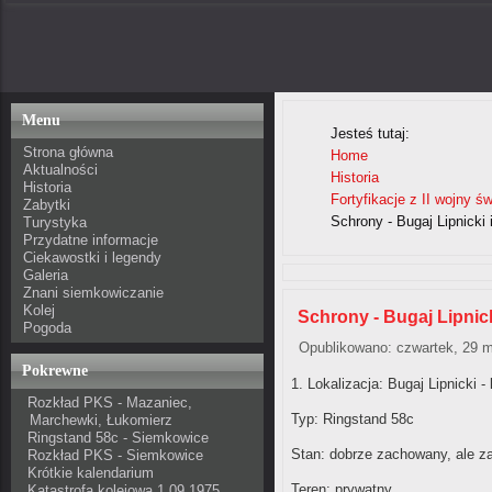
Menu
Jesteś tutaj:
Strona główna
Home
Aktualności
Historia
Historia
Fortyfikacje z II wojny ś
Zabytki
Schrony - Bugaj Lipnicki
Turystyka
Przydatne informacje
Ciekawostki i legendy
Galeria
Znani siemkowiczanie
Kolej
Schrony - Bugaj Lipnic
Pogoda
Opublikowano: czwartek, 29 m
Pokrewne
1. Lokalizacja:
Bugaj Lipnicki -
Rozkład PKS - Mazaniec,
Typ:
Ringstand 58c
Marchewki, Łukomierz
Ringstand 58c - Siemkowice
Stan:
dobrze zachowany, ale z
Rozkład PKS - Siemkowice
Krótkie kalendarium
Teren: prywatny
Katastrofa kolejowa 1.09.1975