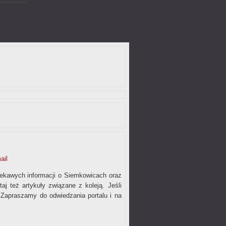
ail
ciekawych informacji o Siemkowicach oraz
taj też artykuły związane z koleją. Jeśli
. Zapraszamy do odwiedzania portalu i na